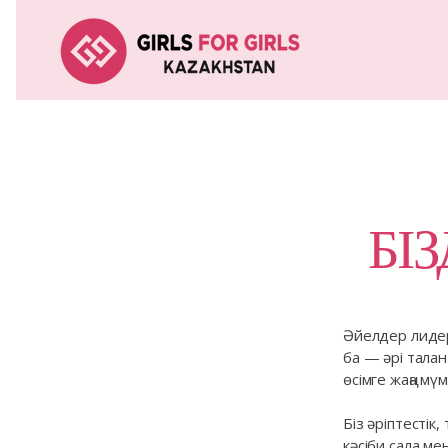
БІ
Әйелдер лидер
ба — әрі тала
өсімге жаңа мү
Біз әріптестік
кәсіби сала м