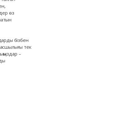
ен,
дер өз
латын
дарды бізбен
басшылығы тек
лыңыздар –
зды
леуметтік желіде бізге жазыл
cebook
nkedIn