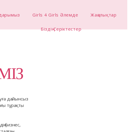
мдарымыз
Girls 4 Girls Әлемде
Жаңалықтар
Біздің Серіктестер
МІЗ
руға дайынсыз
ағы тұрақты
ің бизнес,
тталған