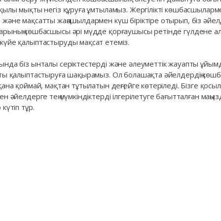
қылы мықты негіз құруға ұмтыламыз. Жергілікті көшбасшыларм
және мақсатты жаңашылдармен күш біріктіре отырып, біз әйел
арының көшбасшысы әрі мүдде қорғаушысы ретінде гүлдене а
үйе қалыптастыруды мақсат етеміз.
нда біз ынталы серіктестерді және әлеуметтік жауапты ұйым
ты қалыптастыруға шақырамыз. Ол болашақта әйелдердің көш
ана қоймай, мақтан тұтылатын деңгейге көтеріледі. Бізге қосы
н әйелдерге тең мүмкіндіктерді ілгерілетуге бағытталған маңы
күтіп тұр.
Ә
Құпиялылық
@g4g.kz
саясаты
Әдеп кодексі
Fa
Li