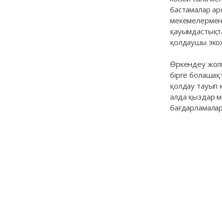
бастамалар ар
мекемелермен 
қауымдастықт
қолдаушы экож
Өркендеу жолы
бірге болашақ
қолдау тауып қ
алда қыздар ме
бағдарламалар 
Girls 4 Girls
girls4girls_kazakhstan
Байзаков көшесі 280,
Kazakhstan
050040 Алматы,
Қазақстан