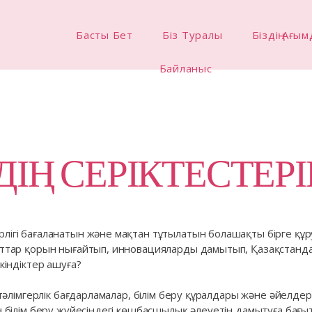
Басты Бет
Біз Туралы
Біздің Ағы
Байланыс
ЗДІҢ СЕРІКТЕСТЕРІ
лігі бағаланатын және мақтан тұтылатын болашақты бірге құ
нттар қорын нығайтып, инновацияларды дамытып, Қазақстанд
мкіндіктер ашуға?
, тәлімгерлік бағдарламалар, білім беру құралдары және әйелдерд
ен білім беру жүйесіндегі көшбасшылық әлеуетін дамытуға бағы