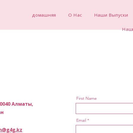
домашняя
О Нас
Наши Выпуски
Наш
First Name
50040 Алматы,
ан
Email
an@g4g.kz